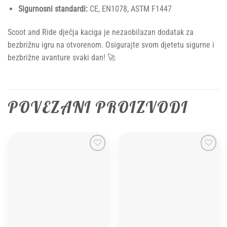
Sigurnosni standardi:
CE, EN1078, ASTM F1447
Scoot and Ride dječja kaciga je nezaobilazan dodatak za
bezbrižnu igru na otvorenom. Osigurajte svom djetetu sigurne i
bezbrižne avanture svaki dan! 🚀
POVEZANI PROIZVODI
Add to
Add to
wishlist
wishlist