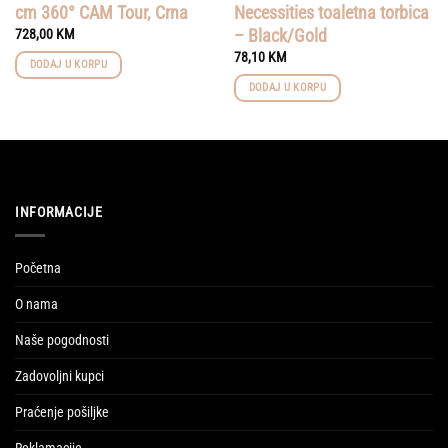
cm 360° CAM Tour, Crna
Necessities toaletna torbica
– Black/Gold
728,00
KM
78,10
KM
DODAJ U KORPU
DODAJ U KORPU
INFORMACIJE
Početna
O nama
Naše pogodnosti
Zadovoljni kupci
Praćenje pošiljke