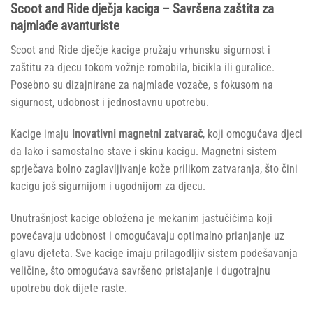
Scoot and Ride dječja kaciga – Savršena zaštita za
najmlađe avanturiste
Scoot and Ride dječje kacige pružaju vrhunsku sigurnost i
zaštitu za djecu tokom vožnje romobila, bicikla ili guralice.
Posebno su dizajnirane za najmlađe vozače, s fokusom na
sigurnost, udobnost i jednostavnu upotrebu.
Kacige imaju
inovativni magnetni zatvarač
, koji omogućava djeci
da lako i samostalno stave i skinu kacigu. Magnetni sistem
sprječava bolno zaglavljivanje kože prilikom zatvaranja, što čini
kacigu još sigurnijom i ugodnijom za djecu.
Unutrašnjost kacige obložena je mekanim jastučićima koji
povećavaju udobnost i omogućavaju optimalno prianjanje uz
glavu djeteta. Sve kacige imaju prilagodljiv sistem podešavanja
veličine, što omogućava savršeno pristajanje i dugotrajnu
upotrebu dok dijete raste.