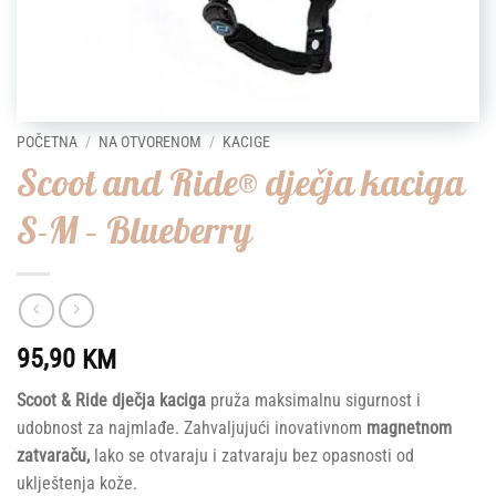
POČETNA
/
NA OTVORENOM
/
KACIGE
Scoot and Ride® dječja kaciga
S-M – Blueberry
95,90
KM
Scoot & Ride dječja kaciga
pruža maksimalnu sigurnost i
udobnost za najmlađe. Zahvaljujući inovativnom
magnetnom
zatvaraču,
lako se otvaraju i zatvaraju bez opasnosti od
uklještenja kože.