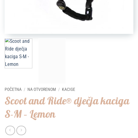
POČETNA
/
NA OTVORENOM
/
KACIGE
Scoot and Ride® dječja kaciga
S-M – Lemon