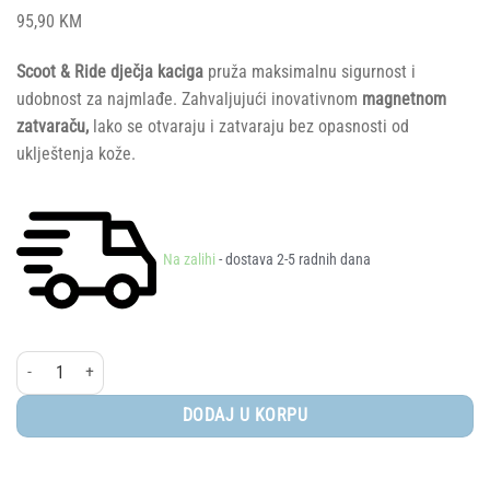
95,90
KM
Scoot & Ride dječja kaciga
pruža maksimalnu sigurnost i
udobnost za najmlađe. Zahvaljujući inovativnom
magnetnom
zatvaraču,
lako se otvaraju i zatvaraju bez opasnosti od
uklještenja kože.
Na zalihi
- dostava 2-5 radnih dana
Scoot and Ride® dječja kaciga S-M - Lemon količina
DODAJ U KORPU