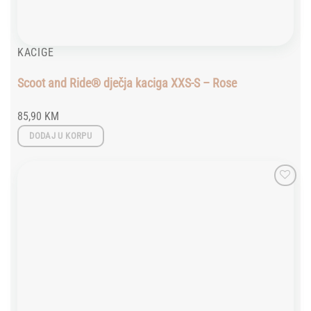
KACIGE
Scoot and Ride® dječja kaciga XXS-S – Rose
85,90
KM
DODAJ U KORPU
Add to
wishlist