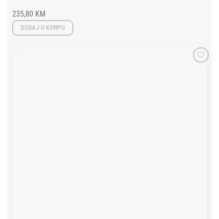
235,80
KM
DODAJ U KORPU
Add to
wishlist