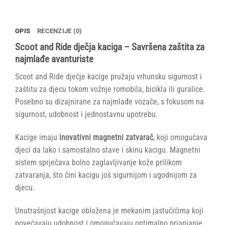
OPIS
RECENZIJE (0)
Scoot and Ride dječja kaciga – Savršena zaštita za
najmlađe avanturiste
Scoot and Ride dječje kacige pružaju vrhunsku sigurnost i
zaštitu za djecu tokom vožnje romobila, bicikla ili guralice.
Posebno su dizajnirane za najmlađe vozače, s fokusom na
sigurnost, udobnost i jednostavnu upotrebu.
Kacige imaju
inovativni magnetni zatvarač
, koji omogućava
djeci da lako i samostalno stave i skinu kacigu. Magnetni
sistem sprječava bolno zaglavljivanje kože prilikom
zatvaranja, što čini kacigu još sigurnijom i ugodnijom za
djecu.
Unutrašnjost kacige obložena je mekanim jastučićima koji
povećavaju udobnost i omogućavaju optimalno prianjanje