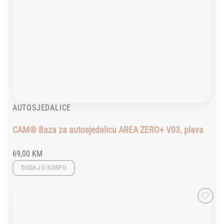
AUTOSJEDALICE
CAM® Baza za autosjedalicu AREA ZERO+ V03, plava
69,00
KM
DODAJ U KORPU
Add to
wishlist