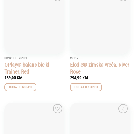
Add to
Add to
wishlist
wishlist
BICIKLI I TRICIKLI
MODA
QPlay® balans bicikl
Elodie® zimska vreća, River
Trainer, Red
Rose
139,00
KM
294,90
KM
DODAJ U KORPU
DODAJ U KORPU
Add to
Add to
wishlist
wishlist