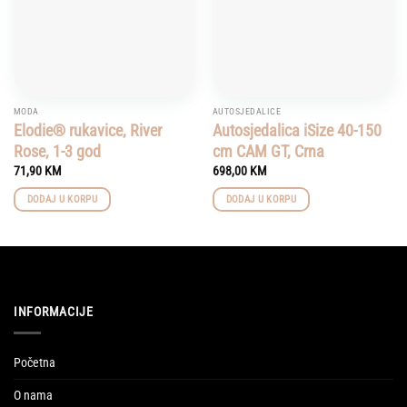
MODA
AUTOSJEDALICE
Elodie® rukavice, River
Autosjedalica iSize 40-150
Rose, 1-3 god
cm CAM GT, Crna
71,90
KM
698,00
KM
DODAJ U KORPU
DODAJ U KORPU
INFORMACIJE
Početna
O nama