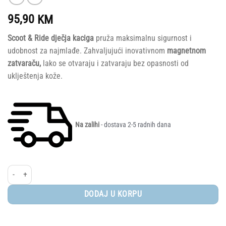
95,90
KM
Scoot & Ride dječja kaciga
pruža maksimalnu sigurnost i
udobnost za najmlađe. Zahvaljujući inovativnom
magnetnom
zatvaraču,
lako se otvaraju i zatvaraju bez opasnosti od
uklještenja kože.
Na zalihi
- dostava 2-5 radnih dana
Scoot and Ride® dječja kaciga S-M - Rose količina
DODAJ U KORPU